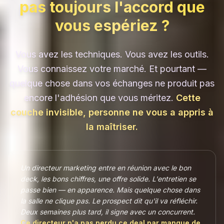
pas toujours l'accord que
vous espériez ?
Vous avez les techniques. Vous avez les outils.
Vous connaissez votre marché. Et pourtant —
quelque chose dans vos échanges ne produit pas
encore l'adhésion que vous méritez.
Cette
couche invisible, personne ne vous a appris à
la maîtriser.
Un directeur marketing entre en réunion avec le bon
deck, les bons chiffres, une offre solide. L'entretien se
passe bien — en apparence. Mais quelque chose dans
la salle ne clique pas. Le prospect dit qu'il va réfléchir.
Deux semaines plus tard, il signe avec un concurrent.
Ce directeur n'a pas perdu ce deal par manque de